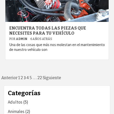
ENCUENTRA TODAS LAS PIEZAS QUE
NECESITES PARA TU VEHÍCULO
POR
ADMIN
6 AÑOS ATRÁS
Una de las cosas que más nos molestan en el mantenimiento
de nuestro vehículo son
Paginación
3
…
Anterior
1
2
4
5
22
Siguiente
de
Categorías
entradas
Adultos
(5)
Animales
(2)