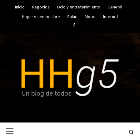
Saltar
Inicio
Negocios
Ocio y entretenimiento
General
al
contenido
Hogar y tiempo libre
Salud
Motor
Internet
Facebook
UN BLOG DE TODOS
HUGO
Menú
HERRERA
principal