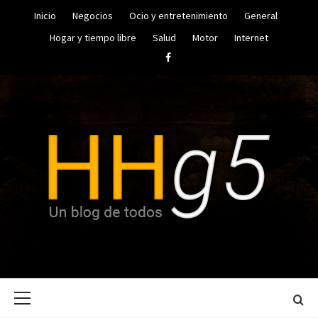
Saltar
Inicio
Negocios
Ocio y entretenimiento
General
al
contenido
Hogar y tiempo libre
Salud
Motor
Internet
Facebook
UN BLOG DE TODOS
HUGO
Menú
HERRERA
principal