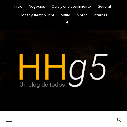
Saltar
Inicio
Negocios
Ocio y entretenimiento
General
al
contenido
Hogar y tiempo libre
Salud
Motor
Internet
Facebook
UN BLOG DE TODOS
HUGO
Menú
HERRERA
principal