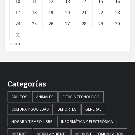
10
11
12
13
14
15
16
17
18
19
20
21
22
23
24
25
26
27
28
29
30
31
« Jun
Categorías
ADULTOS
ANIMALES
CIENCIA TECNOLOGÍA
CULTURA Y SOCIEDAD
DEPORTES
GENERAL
HOGAR Y TIEMPO LIBRE
INFORMÁTICA Y ELECTRÓNICA
INTERNET
MEDIO AMBIENTE
MEDIOS DE COMUNICACIÓN