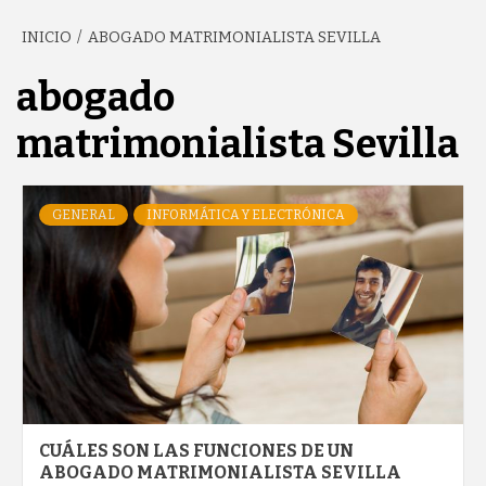
INICIO
ABOGADO MATRIMONIALISTA SEVILLA
GARCÍA'S
abogado
BLOG
matrimonialista Sevilla
GENERAL
INFORMÁTICA Y ELECTRÓNICA
CUÁLES SON LAS FUNCIONES DE UN
ABOGADO MATRIMONIALISTA SEVILLA