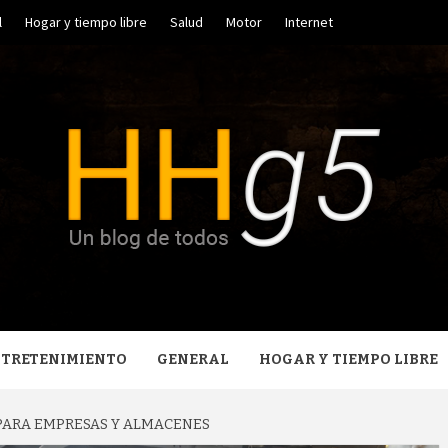
l
Hogar y tiempo libre
Salud
Motor
Internet
GO HERR
NTRETENIMIENTO
GENERAL
HOGAR Y TIEMPO LIBRE
PARA EMPRESAS Y ALMACENES