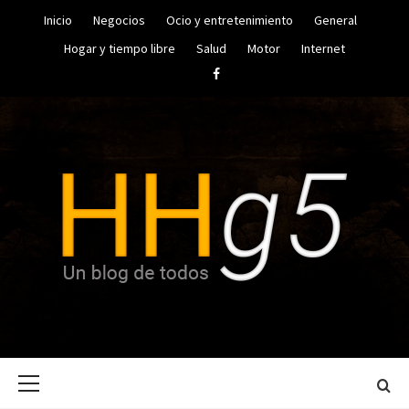
Saltar
Inicio
Negocios
Ocio y entretenimiento
General
al
contenido
Hogar y tiempo libre
Salud
Motor
Internet
Facebook
UN BLOG DE TODOS
HUGO
Menú
HERRERA
principal