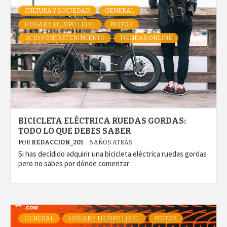
CULTURA Y SOCIEDAD
GENERAL
HOGAR Y TIEMPO LIBRE
MOTOR
OCIO Y ENTRETENIMIENTO
TIENDAS ONLINE
BICICLETA ELÉCTRICA RUEDAS GORDAS:
TODO LO QUE DEBES SABER
POR
REDACCION_201
6 AÑOS ATRÁS
Si has decidido adquirir una bicicleta eléctrica ruedas gordas
pero no sabes por dónde comenzar
GENERAL
HOGAR Y TIEMPO LIBRE
MOTOR