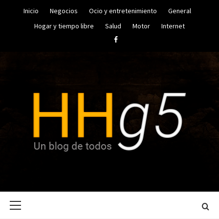
Saltar
Inicio
Negocios
Ocio y entretenimiento
General
al
contenido
Hogar y tiempo libre
Salud
Motor
Internet
Facebook
UN BLOG DE TODOS
HUGO
Menú
HERRERA
principal