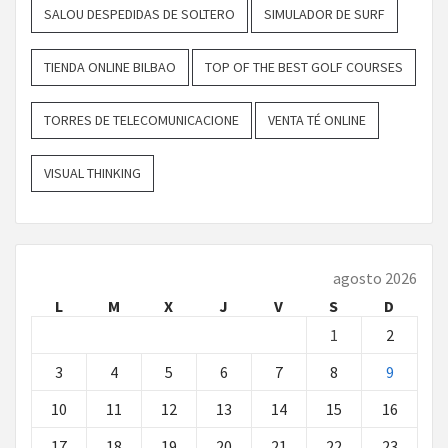
SALOU DESPEDIDAS DE SOLTERO
SIMULADOR DE SURF
TIENDA ONLINE BILBAO
TOP OF THE BEST GOLF COURSES
TORRES DE TELECOMUNICACIONE
VENTA TÉ ONLINE
VISUAL THINKING
agosto 2026
L
M
X
J
V
S
D
1
2
3
4
5
6
7
8
9
10
11
12
13
14
15
16
17
18
19
20
21
22
23