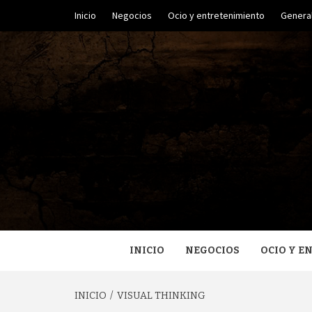
Saltar
Inicio
Negocios
Ocio y entretenimiento
Genera
al
contenido
UN BLOG DE TODOS
HU
INICIO
NEGOCIOS
OCIO Y E
INICIO
VISUAL THINKING