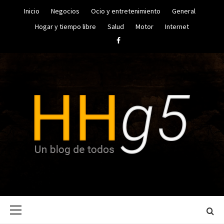
Saltar
Inicio
Negocios
Ocio y entretenimiento
General
al
contenido
Hogar y tiempo libre
Salud
Motor
Internet
Facebook
UN BLOG DE TODOS
HUGO
Menú
HERRERA
principal