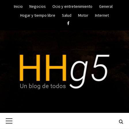
Saltar
Inicio
Negocios
Ocio y entretenimiento
General
al
contenido
Hogar y tiempo libre
Salud
Motor
Internet
Facebook
UN BLOG DE TODOS
HUGO
Menú
HERRERA
principal