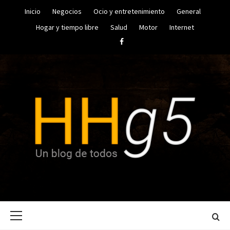
Saltar
Inicio
Negocios
Ocio y entretenimiento
General
al
contenido
Hogar y tiempo libre
Salud
Motor
Internet
Facebook
UN BLOG DE TODOS
HUGO
Menú
HERRERA
principal