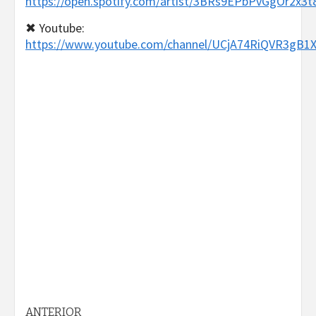
https://open.spotify.com/artist/3BRs9EPbPvGgOr2x3t
✖ Youtube:
https://www.youtube.com/channel/UCjA74RiQVR3gB1
ANTERIOR