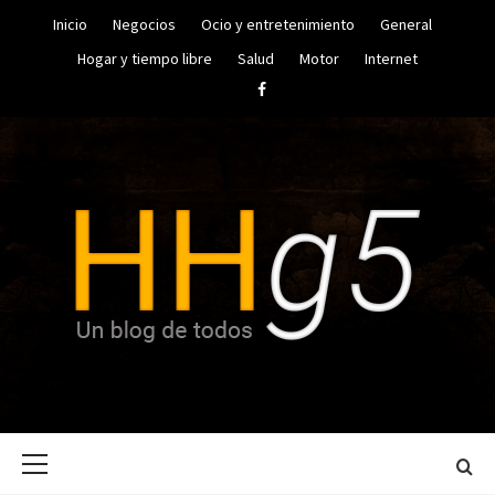
Saltar
Inicio
Negocios
Ocio y entretenimiento
General
al
contenido
Hogar y tiempo libre
Salud
Motor
Internet
Facebook
UN BLOG DE TODOS
HUGO
Menú
HERRERA
principal