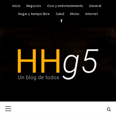
Saltar
Inicio
Negocios
Ocio y entretenimiento
General
al
contenido
Hogar y tiempo libre
Salud
Motor
Internet
Facebook
UN BLOG DE TODOS
HUGO
Menú
HERRERA
principal