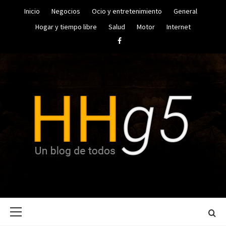
Saltar
Inicio
Negocios
Ocio y entretenimiento
General
al
contenido
Hogar y tiempo libre
Salud
Motor
Internet
Facebook
UN BLOG DE TODOS
HUGO
Menú
HERRERA
principal