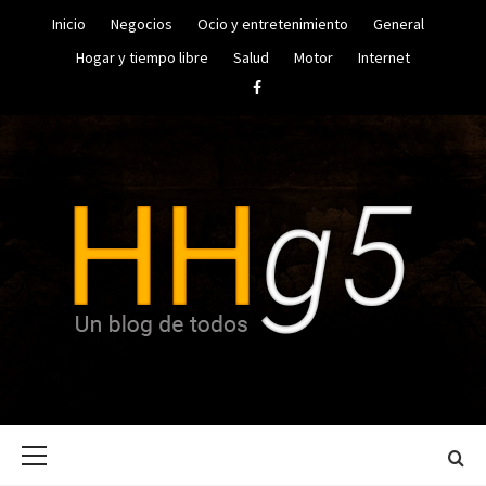
Saltar
Inicio
Negocios
Ocio y entretenimiento
General
al
contenido
Hogar y tiempo libre
Salud
Motor
Internet
Facebook
UN BLOG DE TODOS
HUGO
Menú
HERRERA
principal