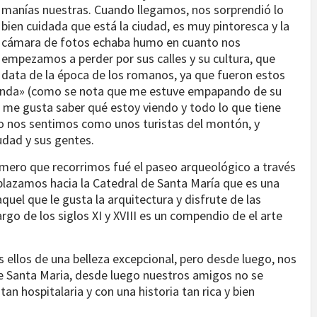
manías nuestras. Cuando llegamos, nos sorprendió lo
bien cuidada que está la ciudad, es muy pintoresca y la
cámara de fotos echaba humo en cuanto nos
empezamos a perder por sus calles y su cultura, que
data de la época de los romanos, ya que fueron estos
runda» (como se nota que me estuve empapando de su
e me gusta saber qué estoy viendo y todo lo que tiene
 no nos sentimos como unos turistas del montón, y
udad y sus gentes.
imero que recorrimos fué el paseo arqueológico a través
plazamos hacia la Catedral de Santa María que es una
el que le gusta la arquitectura y disfrute de las
rgo de los siglos XI y XVIII es un compendio de el arte
los de una belleza excepcional, pero desde luego, nos
e Santa Maria, desde luego nuestros amigos no se
n hospitalaria y con una historia tan rica y bien