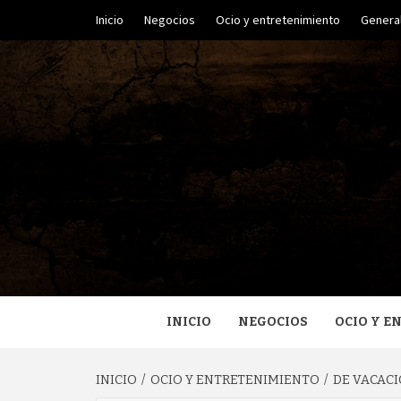
Saltar
Inicio
Negocios
Ocio y entretenimiento
Genera
al
contenido
UN BLOG DE TODOS
HU
INICIO
NEGOCIOS
OCIO Y E
INICIO
OCIO Y ENTRETENIMIENTO
DE VACAC