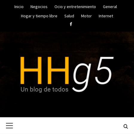
Saltar
Inicio
Negocios
Ocio y entretenimiento
General
al
contenido
Hogar y tiempo libre
Salud
Motor
Internet
Facebook
UN BLOG DE TODOS
HUGO
Menú
HERRERA
principal